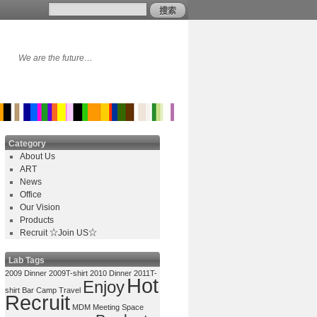
We are the future…
Category
About Us
ART
News
Office
Our Vision
Products
Recruit ☆Join US☆
Lab Tags
2009 Dinner
2009T-shirt
2010 Dinner
2011T-
Hot
Enjoy
shirt
Bar
Camp Travel
Recruit
MDM
Meeting Space