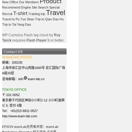
Product
New Office
Our Members
Recommend Engine
Site Search
Special
Travel
T-shirt
Recruit
Training trip
Travel to Pu Tuo Shan
Trip to Qian Dao Hu
Trip to Tai Yang Dao
WP Cumulus Flash tag cloud by
Roy
Tanck
requires
Flash Player
9 or better.
Contact US
SHANGHAI OFFICE
邮编：200235
上海市徐汇区中山西路1600号 宏汇国际广场
A座20层
咨询邮箱：info
team-lab.cn
TOKYO OFFICE
〒:101-0052
東京都千代田区神田小川町2-12 小川町進興
ビル 受付 6階
Tel： +81(0)3-6811-0527
http://www.team-lab.com
EPSON teamLab无界美术馆：teamLab