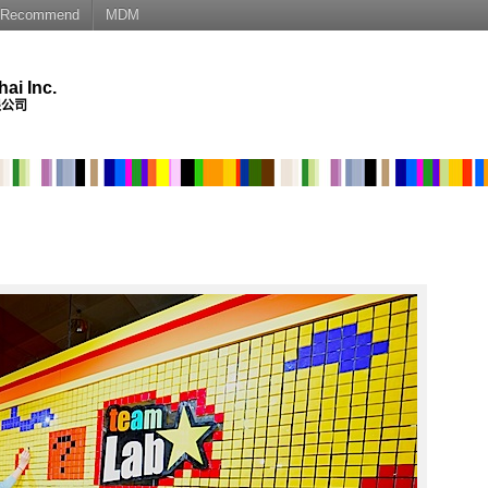
Recommend
MDM
i Inc.
限公司