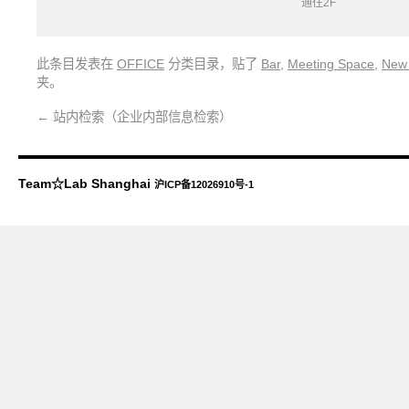
通往2F
此条目发表在
OFFICE
分类目录，贴了
Bar
,
Meeting Space
,
New 
夹。
←
站内检索（企业内部信息检索）
Team☆Lab Shanghai
沪ICP备12026910号-1