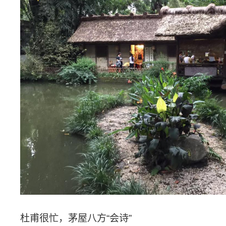
杜甫很忙，茅屋八方“会诗”