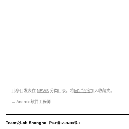
此条目发表在
NEWS
分类目录。将
固定链接
加入收藏夹。
←
Android软件工程师
Team☆Lab Shanghai
沪ICP备12026910号-1