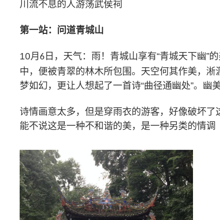
川流不息的人游荡武侯祠
第一站：
问道
青城山
10
月
日，
天气：雨！青城山享有
“青城天下幽”
6
中，便被青翠的林木所包围。天空何其作美，淅
梦如幻，更让人想起了一首诗“曲径通幽处”。幽
诗情画意太多，但是穿雨衣的游客，好像破坏了
能不说这是一种不和谐的美，是一种另类的情调